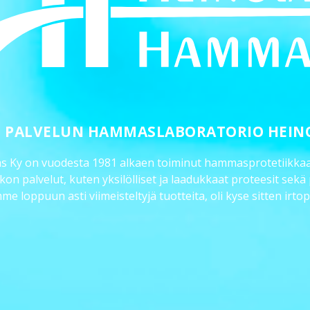
 PALVELUN HAMMASLABORATORIO HEIN
Ky on vuodesta 1981 alkaen toiminut hammasprotetiikkaan
 palvelut, kuten yksilölliset ja laadukkaat proteesit sekä
oppuun asti viimeisteltyjä tuotteita, oli kyse sitten irtopro