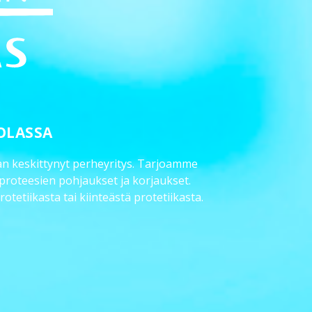
OLASSA
 keskittynyt perheyritys. Tarjoamme
 proteesien pohjaukset ja korjaukset.
tetiikasta tai kiinteästä protetiikasta.