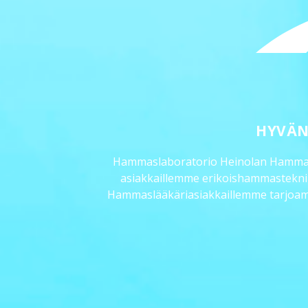
HYVÄN
Hammaslaboratorio Heinolan Hammas 
asiakkaillemme erikoishammasteknikon
Hammaslääkäriasiakkaillemme tarjoamme l